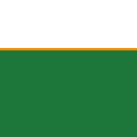
关于展会
展商中心
观众中心