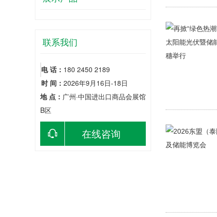
联系我们
电 话：
180 2450 2189
时 间：
2026年9月16日-18日
地 点：
广州·中国进出口商品会展馆
B区
在线咨询