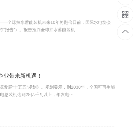
望》——全球抽水蓄能装机未来10年将翻倍日前，国际水电协会
“报告”）。报告预判全球抽水蓄能装机···...
类企业带来新机遇！
发展“十五五”规划》。规划显示，到2030年，全国可再生能
装机达到28亿千瓦以上，年发电···...