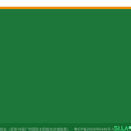
新闻中心
组织单位：
鸿威会展集
展会动态
行业新闻
电 话：180 2450 2189
时 间：2026年9月16日-18日
国家政策
地 点：广州·中国进出口商品
合作媒体
暨储能产业博览会（原第18届广州国际太阳能光伏储能展）
粤ICP备2024060446号-1