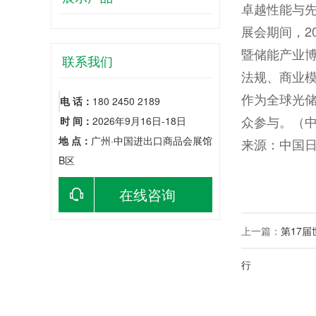
卓越性能与
展会期间，2
暨储能产业
联系我们
法规、商业
作为全球光储
电 话：
180 2450 2189
众参与。（中
时 间：
2026年9月16日-18日
地 点：
广州·中国进出口商品会展馆
来源：中国
B区
在线咨询
上一篇：
第17
行