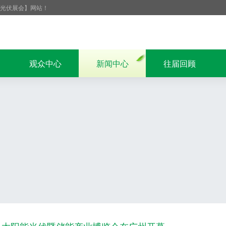
州光伏展会】网站！
观众中心
新闻中心
往届回顾