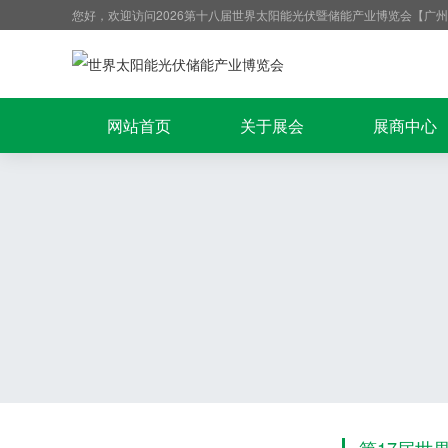
您好，欢迎访问2026第十八届世界太阳能光伏暨储能产业博览会【广
网站首页
关于展会
展商中心