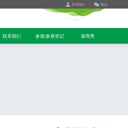
联系我们
|
微信
联系我们
参观/参展登记
展商秀