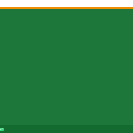
团
会展馆B区
微信扫码 关注我们